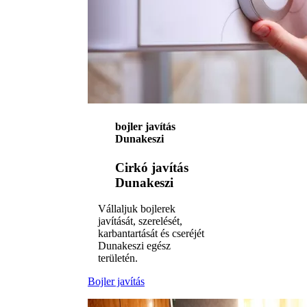
bojler javítás
Dunakeszi
Cirkó javítás
Dunakeszi
Vállaljuk bojlerek
javítását, szerelését,
karbantartását és cseréjét
Dunakeszi egész
területén.
Bojler javítás