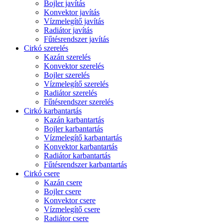
Bojler javítás
Konvektor javítás
Vízmelegítő javítás
Radiátor javítás
Fűtésrendszer javítás
Cirkó szerelés
Kazán szerelés
Konvektor szerelés
Bojler szerelés
Vízmelegítő szerelés
Radiátor szerelés
Fűtésrendszer szerelés
Cirkó karbantartás
Kazán karbantartás
Bojler karbantartás
Vízmelegítő karbantartás
Konvektor karbantartás
Radiátor karbantartás
Fűtésrendszer karbantartás
Cirkó csere
Kazán csere
Bojler csere
Konvektor csere
Vízmelegítő csere
Radiátor csere