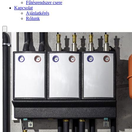
Fűtésrendszer csere
Kapcsolat
Ajánlatkérés
Rólunk