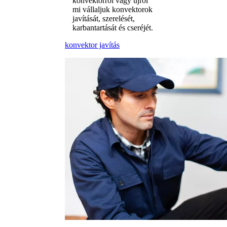
konvektorról vagy újról
mi vállaljuk konvektorok
javítását, szerelését,
karbantartását és cseréjét.
konvektor javítás