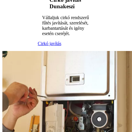
Dunakeszi
Vállaljuk cirkó rendszerű
fűtés javítását, szerelését,
karbantartását és igény
esetén cseréjét.
Cirkó javítás