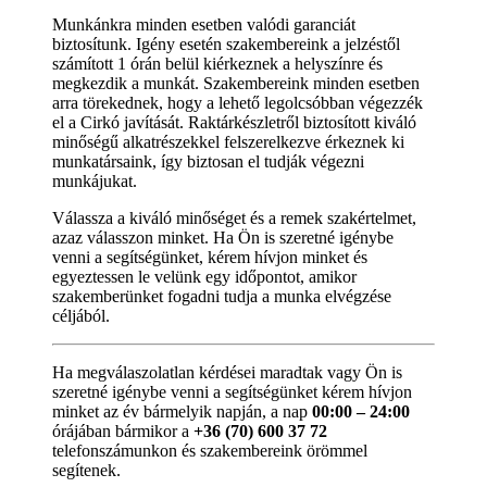
Munkánkra minden esetben valódi garanciát
biztosítunk. Igény esetén szakembereink a jelzéstől
számított 1 órán belül kiérkeznek a helyszínre és
megkezdik a munkát. Szakembereink minden esetben
arra törekednek, hogy a lehető legolcsóbban végezzék
el a Cirkó javítását. Raktárkészletről biztosított kiváló
minőségű alkatrészekkel felszerelkezve érkeznek ki
munkatársaink, így biztosan el tudják végezni
munkájukat.
Válassza a kiváló minőséget és a remek szakértelmet,
azaz válasszon minket. Ha Ön is szeretné igénybe
venni a segítségünket, kérem hívjon minket és
egyeztessen le velünk egy időpontot, amikor
szakemberünket fogadni tudja a munka elvégzése
céljából.
Ha megválaszolatlan kérdései maradtak vagy Ön is
szeretné igénybe venni a segítségünket kérem hívjon
minket az év bármelyik napján, a nap
00:00 – 24:00
órájában bármikor a
+36 (70) 600 37 72
telefonszámunkon és szakembereink örömmel
segítenek.