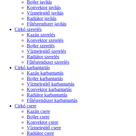
Bojler javítás
Konvektor javítás
Vízmelegítő javítás
Radiátor javítás
Fűtésrendszer javítás
Cirkó szerelés
Kazán szerelés
Konvektor szerelés
Bojler szerelés
Vízmelegítő szerelés
Radiátor szerelés
Fűtésrendszer szerelés
Cirkó karbantartás
Kazán karbantartás
Bojler karbantartás
Vízmelegítő karbantartás
Konvektor karbantartás
Radiátor karbantartás
Fűtésrendszer karbantartás
Cirkó csere
Kazán csere
Bojler csere
Konvektor csere
Vízmelegítő csere
Radiátor csere