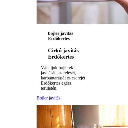
bojler javítás
Erdőkertes
Cirkó javítás
Erdőkertes
Vállaljuk bojlerek
javítását, szerelését,
karbantartását és cseréjét
Erdőkertes egész
területén.
Bojler javítás