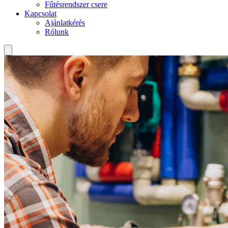
Fűtésrendszer csere
Kapcsolat
Ajánlatkérés
Rólunk