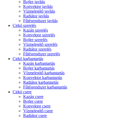
Bojler javítás
Konvektor javítás
Vízmelegítő javítás
Radiátor javítás
Fűtésrendszer javítás
Cirkó szerelés
Kazán szerelés
Konvektor szerelés
Bojler szerelés
Vízmelegítő szerelés
Radiátor szerelés
Fűtésrendszer szerelés
Cirkó karbantartás
Kazán karbantartás
Bojler karbantartás
Vízmelegítő karbantartás
Konvektor karbantartás
Radiátor karbantartás
Fűtésrendszer karbantartás
Cirkó csere
Kazán csere
Bojler csere
Konvektor csere
Vízmelegítő csere
Radiátor csere