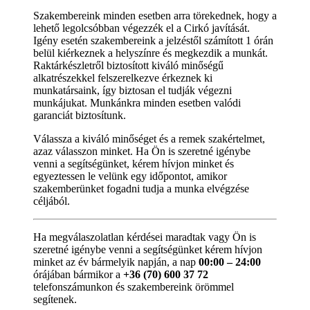
Szakembereink minden esetben arra törekednek, hogy a
lehető legolcsóbban végezzék el a Cirkó javítását.
Igény esetén szakembereink a jelzéstől számított 1 órán
belül kiérkeznek a helyszínre és megkezdik a munkát.
Raktárkészletről biztosított kiváló minőségű
alkatrészekkel felszerelkezve érkeznek ki
munkatársaink, így biztosan el tudják végezni
munkájukat. Munkánkra minden esetben valódi
garanciát biztosítunk.
Válassza a kiváló minőséget és a remek szakértelmet,
azaz válasszon minket. Ha Ön is szeretné igénybe
venni a segítségünket, kérem hívjon minket és
egyeztessen le velünk egy időpontot, amikor
szakemberünket fogadni tudja a munka elvégzése
céljából.
Ha megválaszolatlan kérdései maradtak vagy Ön is
szeretné igénybe venni a segítségünket kérem hívjon
minket az év bármelyik napján, a nap
00:00 – 24:00
órájában bármikor a
+36 (70) 600 37 72
telefonszámunkon és szakembereink örömmel
segítenek.