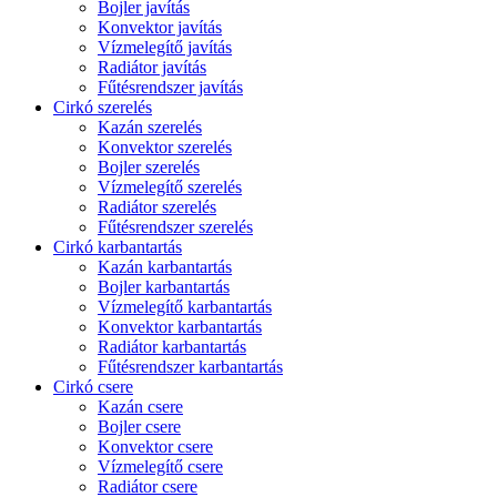
Bojler javítás
Konvektor javítás
Vízmelegítő javítás
Radiátor javítás
Fűtésrendszer javítás
Cirkó szerelés
Kazán szerelés
Konvektor szerelés
Bojler szerelés
Vízmelegítő szerelés
Radiátor szerelés
Fűtésrendszer szerelés
Cirkó karbantartás
Kazán karbantartás
Bojler karbantartás
Vízmelegítő karbantartás
Konvektor karbantartás
Radiátor karbantartás
Fűtésrendszer karbantartás
Cirkó csere
Kazán csere
Bojler csere
Konvektor csere
Vízmelegítő csere
Radiátor csere