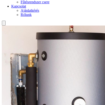
Fűtésrendszer csere
Kapcsolat
Ajánlatkérés
Rólunk