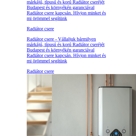
márkájú, típusú és korú Radiátor cseréjét
Budapest és környékén garanciával
Radiátor csere kapcsán. Hívjon minket és
mi örömmel segítünk
Radiátor csere
Radiátor csere - Vállaljuk bármilyen
márkájú, típusú és korú Radiátor cseréjét
Budapest és környékén garanciával
Radiátor csere kapcsán. Hívjon minket és
mi örömmel segítünk
Radiátor csere