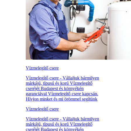
Vízmelegítő csere
Vízmelegítő csere - Vállaljuk bármilyen
márkájú, típusú és korú Vízmelegítő
cseréjét Budapest és környékén
garanciával Vízmelegítő csere kapcsán.
Hívjon minket és mi örömmel segítünk
Vízmelegítő csere
Vízmelegítő csere - Vállaljuk bármilyen
márkájú, típusú és korú Vízmelegítő
cseréjét Budapest és környékén