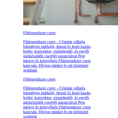
Fűtésrendszer csere
Fűtésrendszer csere - Cégünk vállalja
bármilyen márkájú, típusú és korú kazán,
bojler, konvektor, vízmelegítő, és egyéb
gázkészülék cseréjét garanciával Pest
megye és környékén Fűtésrendszer csere
kapcsán. Hívjon minket és mi örömmel
segítünk
Fűtésrendszer csere
Fűtésrendszer csere - Cégünk vállalja
bármilyen márkájú, típusú és korú kazán,
bojler, konvektor, vízmelegítő, és egyéb
gázkészülék cseréjét garanciával Pest
megye és környékén Fűtésrendszer csere
kapcsán. Hívjon minket és mi örömmel
segítünk