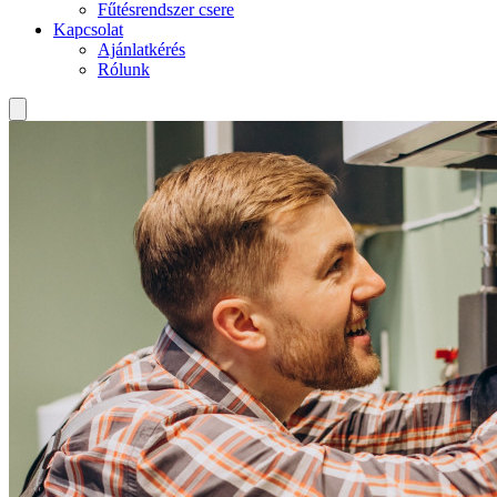
Fűtésrendszer csere
Kapcsolat
Ajánlatkérés
Rólunk