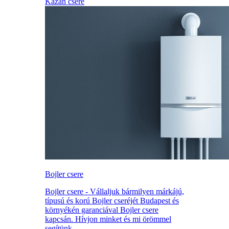
Kazán csere
Bojler csere
Bojler csere - Vállaljuk bármilyen márkájú,
típusú és korú Bojler cseréjét Budapest és
környékén garanciával Bojler csere
kapcsán. Hívjon minket és mi örömmel
segítünk