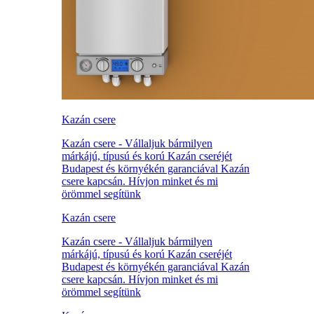
Kazán csere
Kazán csere - Vállaljuk bármilyen
márkájú, típusú és korú Kazán cseréjét
Budapest és környékén garanciával Kazán
csere kapcsán. Hívjon minket és mi
örömmel segítünk
Kazán csere
Kazán csere - Vállaljuk bármilyen
márkájú, típusú és korú Kazán cseréjét
Budapest és környékén garanciával Kazán
csere kapcsán. Hívjon minket és mi
örömmel segítünk