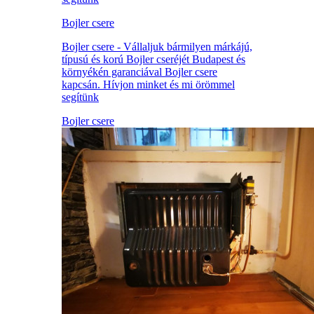
Bojler csere
Bojler csere - Vállaljuk bármilyen márkájú,
típusú és korú Bojler cseréjét Budapest és
környékén garanciával Bojler csere
kapcsán. Hívjon minket és mi örömmel
segítünk
Bojler csere