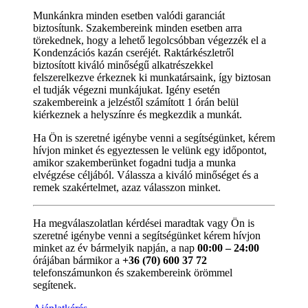
Munkánkra minden esetben valódi garanciát
biztosítunk. Szakembereink minden esetben arra
törekednek, hogy a lehető legolcsóbban végezzék el a
Kondenzációs kazán cseréjét. Raktárkészletről
biztosított kiváló minőségű alkatrészekkel
felszerelkezve érkeznek ki munkatársaink, így biztosan
el tudják végezni munkájukat. Igény esetén
szakembereink a jelzéstől számított 1 órán belül
kiérkeznek a helyszínre és megkezdik a munkát.
Ha Ön is szeretné igénybe venni a segítségünket, kérem
hívjon minket és egyeztessen le velünk egy időpontot,
amikor szakemberünket fogadni tudja a munka
elvégzése céljából. Válassza a kiváló minőséget és a
remek szakértelmet, azaz válasszon minket.
Ha megválaszolatlan kérdései maradtak vagy Ön is
szeretné igénybe venni a segítségünket kérem hívjon
minket az év bármelyik napján, a nap
00:00 – 24:00
órájában bármikor a
+36 (70) 600 37 72
telefonszámunkon és szakembereink örömmel
segítenek.