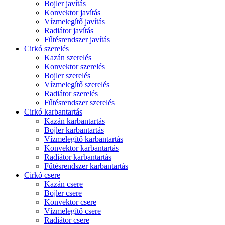
Bojler javítás
Konvektor javítás
Vízmelegítő javítás
Radiátor javítás
Fűtésrendszer javítás
Cirkó szerelés
Kazán szerelés
Konvektor szerelés
Bojler szerelés
Vízmelegítő szerelés
Radiátor szerelés
Fűtésrendszer szerelés
Cirkó karbantartás
Kazán karbantartás
Bojler karbantartás
Vízmelegítő karbantartás
Konvektor karbantartás
Radiátor karbantartás
Fűtésrendszer karbantartás
Cirkó csere
Kazán csere
Bojler csere
Konvektor csere
Vízmelegítő csere
Radiátor csere