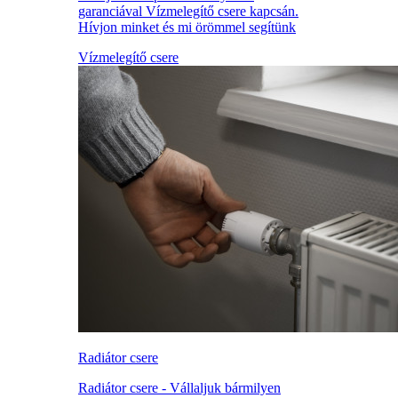
garanciával Vízmelegítő csere kapcsán.
Hívjon minket és mi örömmel segítünk
Vízmelegítő csere
Radiátor csere
Radiátor csere - Vállaljuk bármilyen