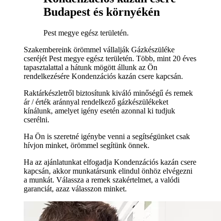
Budapest és környékén
Pest megye egész területén.
Szakembereink örömmel vállalják Gázkészüléke
cseréjét Pest megye egész területén. Több, mint 20 éves
tapasztalattal a hátunk mögött állunk az Ön
rendelkezésére Kondenzációs kazán csere kapcsán.
Raktárkészletről biztosítunk kiváló minőségű és remek
ár / érték aránnyal rendelkező gázkészülékeket
kínálunk, amelyet igény esetén azonnal ki tudjuk
cserélni.
Ha Ön is szeretné igénybe venni a segítségünket csak
hívjon minket, örömmel segítünk önnek.
Ha az ajánlatunkat elfogadja Kondenzációs kazán csere
kapcsán, akkor munkatársunk elindul önhöz elvégezni
a munkát. Válassza a remek szakértelmet, a valódi
garanciát, azaz válasszon minket.