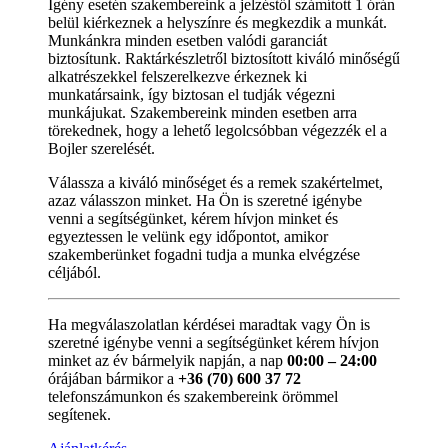
Igény esetén szakembereink a jelzéstől számított 1 órán
belül kiérkeznek a helyszínre és megkezdik a munkát.
Munkánkra minden esetben valódi garanciát
biztosítunk. Raktárkészletről biztosított kiváló minőségű
alkatrészekkel felszerelkezve érkeznek ki
munkatársaink, így biztosan el tudják végezni
munkájukat. Szakembereink minden esetben arra
törekednek, hogy a lehető legolcsóbban végezzék el a
Bojler szerelését.
Válassza a kiváló minőséget és a remek szakértelmet,
azaz válasszon minket. Ha Ön is szeretné igénybe
venni a segítségünket, kérem hívjon minket és
egyeztessen le velünk egy időpontot, amikor
szakemberünket fogadni tudja a munka elvégzése
céljából.
Ha megválaszolatlan kérdései maradtak vagy Ön is
szeretné igénybe venni a segítségünket kérem hívjon
minket az év bármelyik napján, a nap
00:00 – 24:00
órájában bármikor a
+36 (70) 600 37 72
telefonszámunkon és szakembereink örömmel
segítenek.