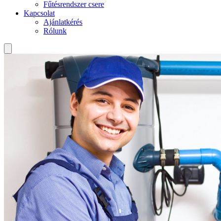
Fűtésrendszer csere
Kapcsolat
Ajánlatkérés
Rólunk