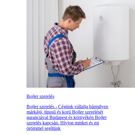
Bojler szerelés
Bojler szerelés - Cégünk vállalja bármilyen
márkájú, típusú és korú Bojler szerelését
garanciával Budapest és környékén Bojler
szerelés kapcsán. Hívjon minket és mi
örömmel segítünk