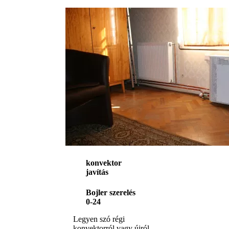
konvektor
javítás
Bojler szerelés
0-24
Legyen szó régi
konvektorról vagy újról