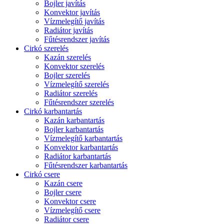
Bojler javítás
Konvektor javítás
Vízmelegítő javítás
Radiátor javítás
Fűtésrendszer javítás
Cirkó szerelés
Kazán szerelés
Konvektor szerelés
Bojler szerelés
Vízmelegítő szerelés
Radiátor szerelés
Fűtésrendszer szerelés
Cirkó karbantartás
Kazán karbantartás
Bojler karbantartás
Vízmelegítő karbantartás
Konvektor karbantartás
Radiátor karbantartás
Fűtésrendszer karbantartás
Cirkó csere
Kazán csere
Bojler csere
Konvektor csere
Vízmelegítő csere
Radiátor csere