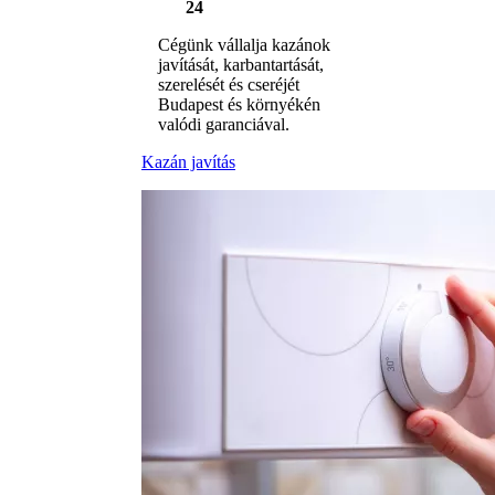
24
Cégünk vállalja kazánok
javítását, karbantartását,
szerelését és cseréjét
Budapest és környékén
valódi garanciával.
Kazán javítás