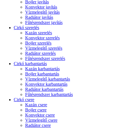
Bojler javítás
Konvektor javítás
Vízmelegítő javítás
Radiátor javítás
Fűtésrendszer javítás
Cirkó szerelés
Kazán szerelés
Konvektor szerelés
Bojler szerelés
Vízmelegítő szerelés
Radiátor szerelés
Fűtésrendszer szerelés
Cirkó karbantartás
Kazán karbantartás
Bojler karbantartás
Vízmelegítő karbantartás
Konvektor karbantartás
Radiátor karbantartás
Fűtésrendszer karbantartás
Cirkó csere
Kazán csere
Bojler csere
Konvektor csere
Vízmelegítő csere
Radiátor csere