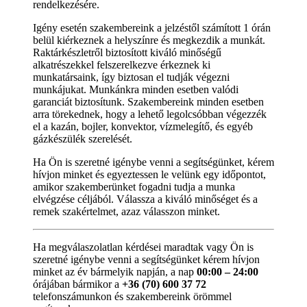
rendelkezésére.
Igény esetén szakembereink a jelzéstől számított 1 órán
belül kiérkeznek a helyszínre és megkezdik a munkát.
Raktárkészletről biztosított kiváló minőségű
alkatrészekkel felszerelkezve érkeznek ki
munkatársaink, így biztosan el tudják végezni
munkájukat. Munkánkra minden esetben valódi
garanciát biztosítunk. Szakembereink minden esetben
arra törekednek, hogy a lehető legolcsóbban végezzék
el a kazán, bojler, konvektor, vízmelegítő, és egyéb
gázkészülék szerelését.
Ha Ön is szeretné igénybe venni a segítségünket, kérem
hívjon minket és egyeztessen le velünk egy időpontot,
amikor szakemberünket fogadni tudja a munka
elvégzése céljából. Válassza a kiváló minőséget és a
remek szakértelmet, azaz válasszon minket.
Ha megválaszolatlan kérdései maradtak vagy Ön is
szeretné igénybe venni a segítségünket kérem hívjon
minket az év bármelyik napján, a nap
00:00 – 24:00
órájában bármikor a
+36 (70) 600 37 72
telefonszámunkon és szakembereink örömmel