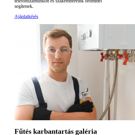
telefonszámunkon és szakembereink örömmel
segítenek.
Ajánlatkérés
Fűtés karbantartás galéria