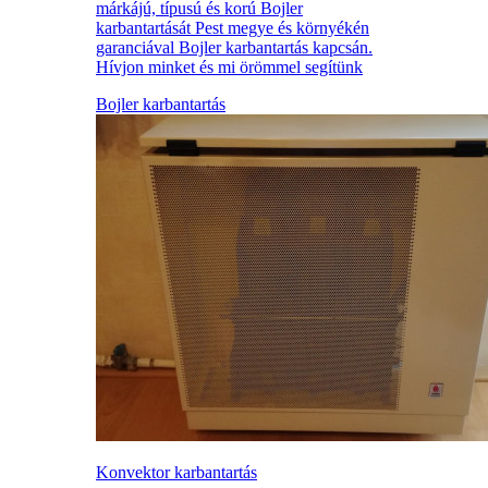
márkájú, típusú és korú Bojler
karbantartását Pest megye és környékén
garanciával Bojler karbantartás kapcsán.
Hívjon minket és mi örömmel segítünk
Bojler karbantartás
Konvektor karbantartás