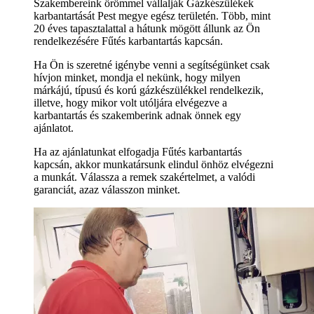
Szakembereink örömmel vállalják Gázkészülékek
karbantartását Pest megye egész területén. Több, mint
20 éves tapasztalattal a hátunk mögött állunk az Ön
rendelkezésére Fűtés karbantartás kapcsán.
Ha Ön is szeretné igénybe venni a segítségünket csak
hívjon minket, mondja el nekünk, hogy milyen
márkájú, típusú és korú gázkészülékkel rendelkezik,
illetve, hogy mikor volt utóljára elvégezve a
karbantartás és szakemberink adnak önnek egy
ajánlatot.
Ha az ajánlatunkat elfogadja Fűtés karbantartás
kapcsán, akkor munkatársunk elindul önhöz elvégezni
a munkát. Válassza a remek szakértelmet, a valódi
garanciát, azaz válasszon minket.