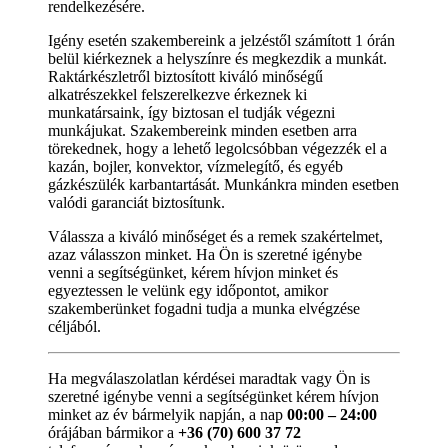
rendelkezésére.
Igény esetén szakembereink a jelzéstől számított 1 órán
belül kiérkeznek a helyszínre és megkezdik a munkát.
Raktárkészletről biztosított kiváló minőségű
alkatrészekkel felszerelkezve érkeznek ki
munkatársaink, így biztosan el tudják végezni
munkájukat. Szakembereink minden esetben arra
törekednek, hogy a lehető legolcsóbban végezzék el a
kazán, bojler, konvektor, vízmelegítő, és egyéb
gázkészülék karbantartását. Munkánkra minden esetben
valódi garanciát biztosítunk.
Válassza a kiváló minőséget és a remek szakértelmet,
azaz válasszon minket. Ha Ön is szeretné igénybe
venni a segítségünket, kérem hívjon minket és
egyeztessen le velünk egy időpontot, amikor
szakemberünket fogadni tudja a munka elvégzése
céljából.
Ha megválaszolatlan kérdései maradtak vagy Ön is
szeretné igénybe venni a segítségünket kérem hívjon
minket az év bármelyik napján, a nap
00:00 – 24:00
órájában bármikor a
+36 (70) 600 37 72