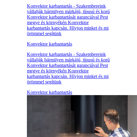
Konvektor karbantartás - Szakembereink
vállalják bármilyen márkájú, típusú és korú
Konvektor karbantartását garanciával Pest
megye és környékén Konvektor
karbantartás kapcsán. Hívjon minket és mi
örömmel segítünk
Konvektor karbantartás
Konvektor karbantartás - Szakembereink
vállalják bármilyen márkájú, típusú és korú
Konvektor karbantartását garanciával Pest
megye és környékén Konvektor
karbantartás kapcsán. Hívjon minket és mi
örömmel segítünk
Konvektor karbantartás