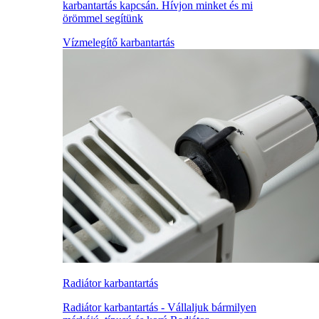
karbantartás kapcsán. Hívjon minket és mi
örömmel segítünk
Vízmelegítő karbantartás
Radiátor karbantartás
Radiátor karbantartás - Vállaljuk bármilyen