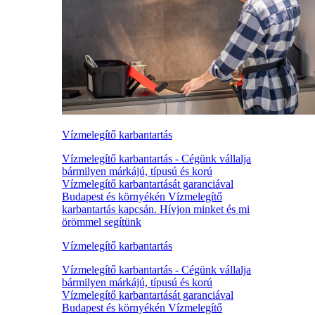
Vízmelegítő karbantartás
Vízmelegítő karbantartás - Cégünk vállalja
bármilyen márkájú, típusú és korú
Vízmelegítő karbantartását garanciával
Budapest és környékén Vízmelegítő
karbantartás kapcsán. Hívjon minket és mi
örömmel segítünk
Vízmelegítő karbantartás
Vízmelegítő karbantartás - Cégünk vállalja
bármilyen márkájú, típusú és korú
Vízmelegítő karbantartását garanciával
Budapest és környékén Vízmelegítő