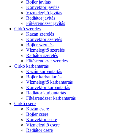
Bojler javítás
Konvektor javítás
Vízmelegítő javítás
Radiátor javítás
Fűtésrendszer javítás
Cirkó szerelés
Kazán szerelés
Konvektor szerelés
Bojler szerelés
Vízmelegítő szerelés
Radiátor szerelés
Fűtésrendszer szerelés
Cirkó karbantartás
Kazán karbantartás
Bojler karbantartás
Vízmelegítő karbantartás
Konvektor karbantartás
Radiátor karbantartás
Fűtésrendszer karbantartás
Cirkó csere
Kazán csere
Bojler csere
Konvektor csere
Vízmelegítő csere
Radiátor csere