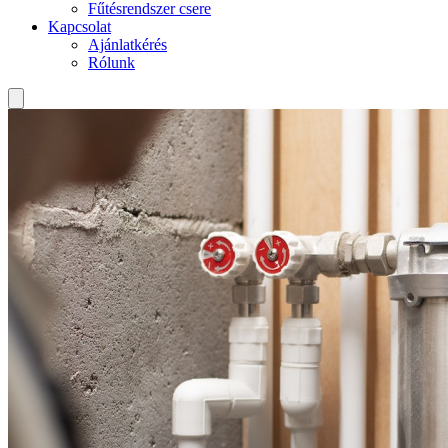
Fűtésrendszer csere
Kapcsolat
Ajánlatkérés
Rólunk