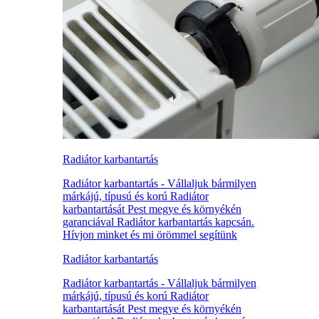
Radiátor karbantartás
Radiátor karbantartás - Vállaljuk bármilyen
márkájú, típusú és korú Radiátor
karbantartását Pest megye és környékén
garanciával Radiátor karbantartás kapcsán.
Hívjon minket és mi örömmel segítünk
Radiátor karbantartás
Radiátor karbantartás - Vállaljuk bármilyen
márkájú, típusú és korú Radiátor
karbantartását Pest megye és környékén