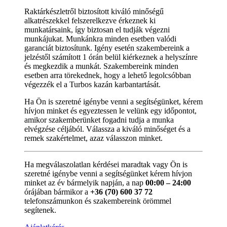
Raktárkészletről biztosított kiváló minőségű
alkatrészekkel felszerelkezve érkeznek ki
munkatársaink, így biztosan el tudják végezni
munkájukat. Munkánkra minden esetben valódi
garanciát biztosítunk. Igény esetén szakembereink a
jelzéstől számított 1 órán belül kiérkeznek a helyszínre
és megkezdik a munkát. Szakembereink minden
esetben arra törekednek, hogy a lehető legolcsóbban
végezzék el a Turbos kazán karbantartását.
Ha Ön is szeretné igénybe venni a segítségünket, kérem
hívjon minket és egyeztessen le velünk egy időpontot,
amikor szakemberünket fogadni tudja a munka
elvégzése céljából. Válassza a kiváló minőséget és a
remek szakértelmet, azaz válasszon minket.
Ha megválaszolatlan kérdései maradtak vagy Ön is
szeretné igénybe venni a segítségünket kérem hívjon
minket az év bármelyik napján, a nap
00:00 – 24:00
órájában bármikor a
+36 (70) 600 37 72
telefonszámunkon és szakembereink örömmel
segítenek.