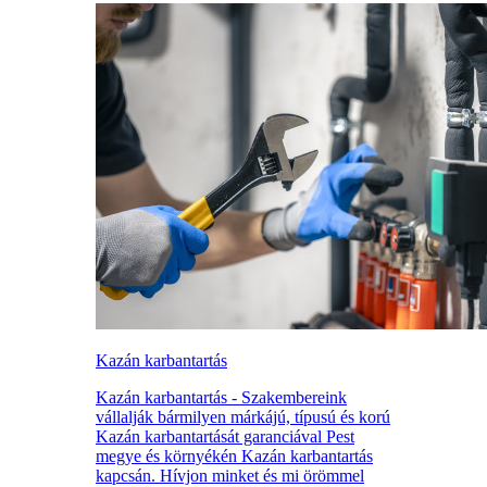
Kazán karbantartás
Kazán karbantartás - Szakembereink
vállalják bármilyen márkájú, típusú és korú
Kazán karbantartását garanciával Pest
megye és környékén Kazán karbantartás
kapcsán. Hívjon minket és mi örömmel