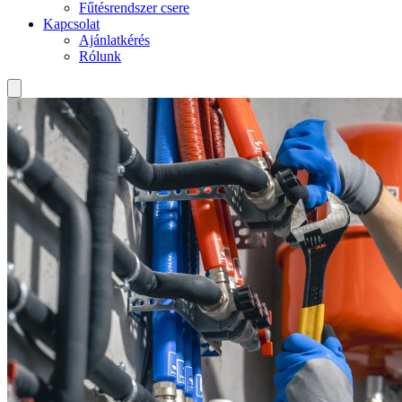
Fűtésrendszer csere
Kapcsolat
Ajánlatkérés
Rólunk