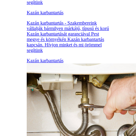
segítünk
Kazán karbantartás
Kazán karbantartás - Szakembereink
vállalják bármilyen márkájú, típusú és korú
Kazán karbantartását garanciával Pest
megye és környékén Kazán karbantartás
kapcsán. Hívjon minket és mi örömmel
segítünk
Kazán karbantartás