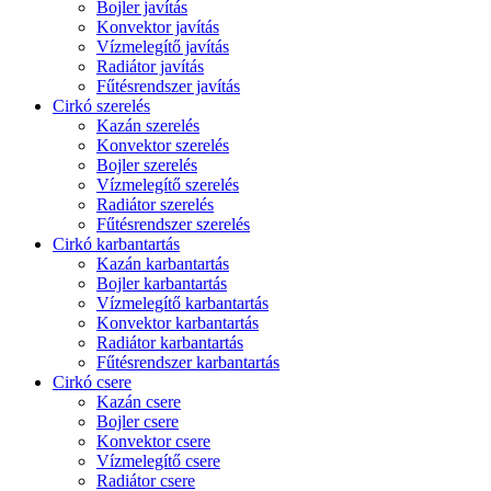
Bojler javítás
Konvektor javítás
Vízmelegítő javítás
Radiátor javítás
Fűtésrendszer javítás
Cirkó szerelés
Kazán szerelés
Konvektor szerelés
Bojler szerelés
Vízmelegítő szerelés
Radiátor szerelés
Fűtésrendszer szerelés
Cirkó karbantartás
Kazán karbantartás
Bojler karbantartás
Vízmelegítő karbantartás
Konvektor karbantartás
Radiátor karbantartás
Fűtésrendszer karbantartás
Cirkó csere
Kazán csere
Bojler csere
Konvektor csere
Vízmelegítő csere
Radiátor csere