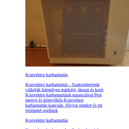
Konvektor karbantartás
Konvektor karbantartás - Szakembereink
vállalják bármilyen márkájú, típusú és korú
Konvektor karbantartását garanciával Pest
megye és környékén Konvektor
karbantartás kapcsán. Hívjon minket és mi
örömmel segítünk
Konvektor karbantartás