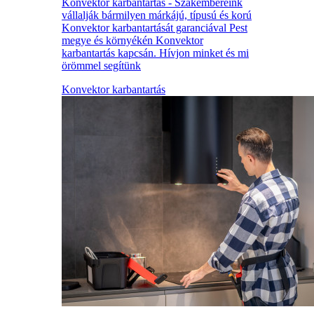
Konvektor karbantartás - Szakembereink
vállalják bármilyen márkájú, típusú és korú
Konvektor karbantartását garanciával Pest
megye és környékén Konvektor
karbantartás kapcsán. Hívjon minket és mi
örömmel segítünk
Konvektor karbantartás